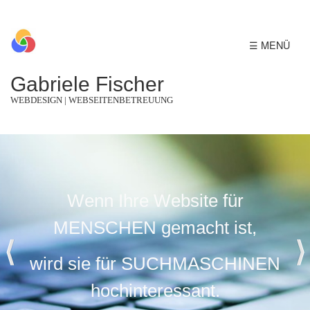
☰ MENÜ
Gabriele Fischer
WEBDESIGN | WEBSEITENBETREUUNG
Wenn Ihre Website für
MENSCHEN gemacht ist,
wird sie für SUCHMASCHINEN
hochinteressant.